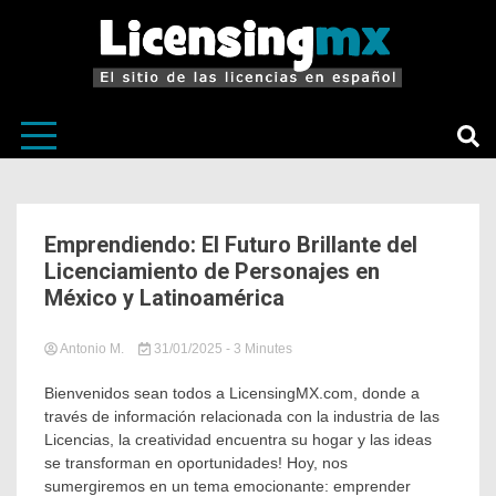
El sitio de las licencias en Español
LicensingM
Emprendiendo: El Futuro Brillante del
Licenciamiento de Personajes en
México y Latinoamérica
Antonio M.
31/01/2025
in
Tagged
- 3 Minutes
Análisis
Emprendimiento
,
De
Latinoamérica
,
Bienvenidos sean todos a LicensingMX.com, donde a
Mercado
licensing
,
través de información relacionada con la industria de las
México.
,
Licencias, la creatividad encuentra su hogar y las ideas
Tendencias
se transforman en oportunidades! Hoy, nos
Y Negocios
sumergiremos en un tema emocionante: emprender