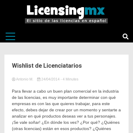
El sitio de las licencias en Español
LicensingM
Wishlist de Licenciatarios
Antonio M.
24/04/2014
in
Tagged
- 4 Minutes
Sin
Benchmark
,
categoría
BIC
,
Para llevar a cabo un buen plan comercial en la industria
Distribuciones
de las licencias, es muy importante determinar con qué
Andrómeda
,
empresas es con las que quieres trabajar, para este
Ichiban
,
efecto, debes dejar de crear por un momento y sentarte a
Licenciantes
,
analizar en qué productos deseas ver a tus personajes.
Licenciatarios
,
¡Se vale soñar! ¿En dónde los ves? ¿Por qué? ¿Quiénes
licensing
,
Licensing
(otras licencias) están en esos productos? ¿Quiénes
México
,