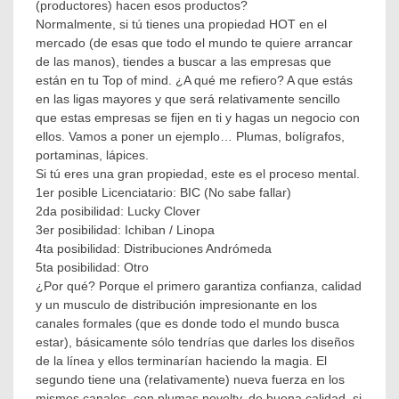
(productores) hacen esos productos?
Linopa
,
Normalmente, si tú tienes una propiedad HOT en el
Lucky
mercado (de esas que todo el mundo te quiere arrancar
Clover
,
de las manos), tiendes a buscar a las empresas que
Storecheck
están en tu Top of mind. ¿A qué me refiero? A que estás
en las ligas mayores y que será relativamente sencillo
que estas empresas se fijen en ti y hagas un negocio con
ellos. Vamos a poner un ejemplo… Plumas, bolígrafos,
portaminas, lápices.
Si tú eres una gran propiedad, este es el proceso mental.
1er posible Licenciatario: BIC (No sabe fallar)
2da posibilidad: Lucky Clover
3er posibilidad: Ichiban / Linopa
4ta posibilidad: Distribuciones Andrómeda
5ta posibilidad: Otro
¿Por qué? Porque el primero garantiza confianza, calidad
y un musculo de distribución impresionante en los
canales formales (que es donde todo el mundo busca
estar), básicamente sólo tendrías que darles los diseños
de la línea y ellos terminarían haciendo la magia. El
segundo tiene una (relativamente) nueva fuerza en los
mismos canales, con plumas novelty, de buena calidad, si