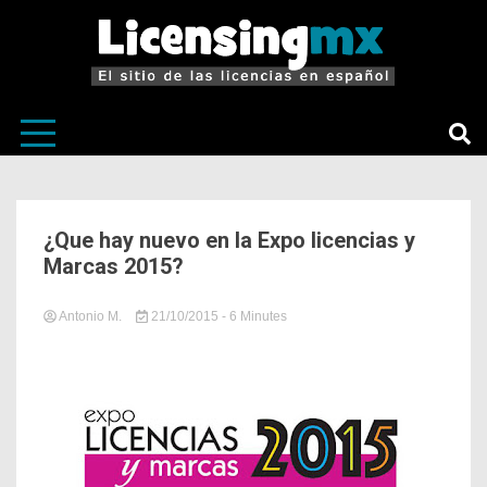
El sitio de las licencias en Español
LicensingM
¿Que hay nuevo en la Expo licencias y
Marcas 2015?
Antonio M.
21/10/2015
in
Tagged
- 6 Minutes
Sin
Animalada
categoría
Studio
,
Burger
boy
,
Dede
Wahoo
,
Jugando
en