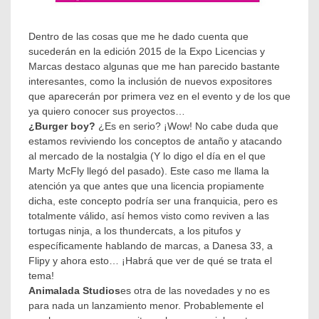
serio
,
Kokonuzz
,
La
Dentro de las cosas que me he dado cuenta que
familia
sucederán en la edición 2015 de la Expo Licencias y
del
Marcas destaco algunas que me han parecido bastante
barrio
,
interesantes, como la inclusión de nuevos expositores
Licensing
México
,
que aparecerán por primera vez en el evento y de los que
licensingmx
,
ya quiero conocer sus proyectos…
Vete
¿Burger boy?
¿Es en serio? ¡Wow! No cabe duda que
a
estamos reviviendo los conceptos de antaño y atacando
la
al mercado de la nostalgia (Y lo digo el día en el que
Versh
Marty McFly llegó del pasado). Este caso me llama la
atención ya que antes que una licencia propiamente
dicha, este concepto podría ser una franquicia, pero es
totalmente válido, así hemos visto como reviven a las
tortugas ninja, a los thundercats, a los pitufos y
específicamente hablando de marcas, a Danesa 33, a
Flipy y ahora esto… ¡Habrá que ver de qué se trata el
tema!
Animalada Studios
es otra de las novedades y no es
para nada un lanzamiento menor. Probablemente el