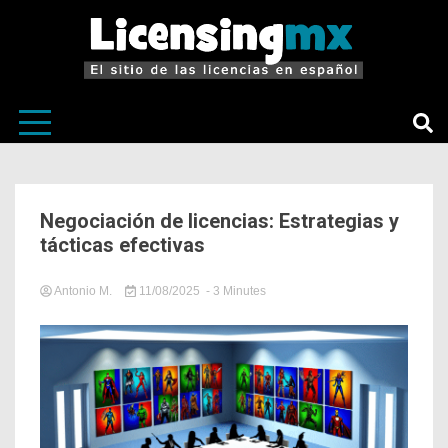
El sitio de las licencias en Español
LicensingM
Negociación de licencias: Estrategias y
tácticas efectivas
Antonio M.
11/08/2025
- 3 Minutes
in
Licensing
,
LicensingMX