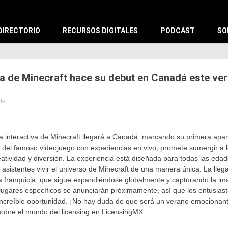
X
DIRECTORIO
RECURSOS DIGITALES
PODCAST
SO
va de Minecraft hace su debut en Canadá este ve
ute
tes
a interactiva de Minecraft llegará a Canadá, marcando su primera apari
 del famoso videojuego con experiencias en vivo, promete sumergir a l
atividad y diversión. La experiencia está diseñada para todas las eda
s asistentes vivir el universo de Minecraft de una manera única. La lleg
 franquicia, que sigue expandiéndose globalmente y capturando la ima
 lugares específicos se anunciarán próximamente, así que los entusias
increíble oportunidad. ¡No hay duda de que será un verano emocionante
obre el mundo del licensing en LicensingMX.