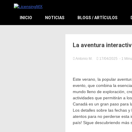
El sitio de las licencias en Español
LicensingM
INICIO
NOTICIAS
BLOGS / ARTÍCULOS
La aventura interacti
Antonio M.
17/04/2025
- 1 Min
in
Noticias
Relevan
Este verano, la popular aventur
evento, que combina la esencia
mundo lleno de exploración, cre
actividades que permitirán a lo
Canadá es un gran paso para la
Los detalles sobre las fechas y
atentos para no perderse esta 
país! Sigue descubriendo más s