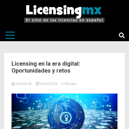
El sitio de las licencias en Español
LicensingM
Licensing en la era digital:
Oportunidades y retos
Antonio M.
04/02/2026
- 4 Minutes
in
Licensing
,
LicensingMX