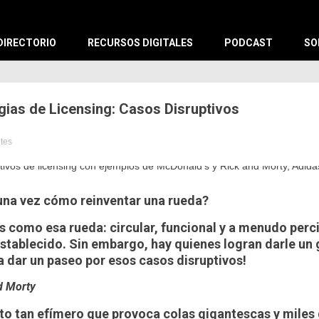
X
DIRECTORIO
RECURSOS DIGITALES
PODCAST
SO
gias de Licensing: Casos Disruptivos
utes
ng
ngMX
una vez cómo reinventar una rueda?
es como esa rueda: circular, funcional y a menudo per
stablecido. Sin embargo, hay quienes logran darle un 
a dar un paseo por esos casos disruptivos!
d Morty
to tan efímero que provoca colas gigantescas y miles