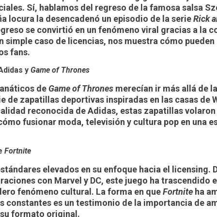
ciales. Sí, hablamos del regreso de la famosa salsa S
a locura la desencadenó un episodio de la serie
Rick 
egreso se convirtió en un fenómeno viral gracias a la 
 un simple caso de licencias, nos muestra cómo
pueden 
os fans
.
Adidas y
Game of Thrones
fanáticos de
Game of Thrones
merecían ir más allá de la
ie de zapatillas deportivas inspiradas en las casas de 
calidad reconocida de Adidas, estas zapatillas volaron 
e cómo
fusionar moda, televisión y cultura pop
en una es
de
Fortnite
stándares elevados en su enfoque hacia el licensing. 
oraciones con Marvel y DC, este juego ha trascendido e
dero fenómeno cultural. La forma en que
Fortnite
ha am
s constantes es un testimonio de la
importancia de am
 su formato original
.