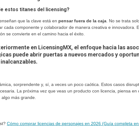
estos titanes del licensing?
 enseñan que la clave está en
pensar fuera de la caja
. No se trata so
otar cada componente y colaborador de manera creativa e innovadora.
ón se convierte en el camino hacia el éxito.
iormente en LicensingMX, el enfoque hacia las
asoc
gicas
puede abrir puertas a nuevos mercados y oportun
inalcanzables.
inámica, sorprendente y, sí, a veces un poco caótica. Estos casos disru
cesaria. La próxima vez que veas un producto con licencia, piensa e
n algo más grande.
ost?
Cómo comprar licencias de personajes en 2026 (Guía completa en