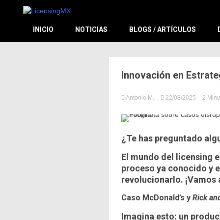
El sitio de las licencias en Español
LicensingM
INICIO
NOTICIAS
BLOGS / ARTÍCULOS
Innovación en Estrate
Antonio M.
22/08/2025
- 2 Min
in
Licensi
,
Licensi
¿Te has preguntado alg
El mundo del licensing 
proceso ya conocido y e
revolucionarlo. ¡Vamos 
Caso McDonald’s y
Rick an
Imagina esto: un produc