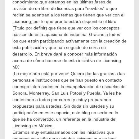
conocimiento que estamos en las últimas fases de
Basics
,
revisión de un libro de licencias para “newbies” o que
Licensing
recién se adentran a los temas que tienen que ver con el
México
,
Licensing, por lo que pronto estará disponible el libro
Ponencias
,
(Titulo por definir) que tiene que ver con los conceptos
Semana
Cultural
,
básicos de esta apasionante industria. Gracias a todos
Talleres
,
los que están participando activamente con la creación de
Universidades
esta publicación y que han seguido de cerca su
México
desarrollo. En breve daré a conocer más información
acerca de cómo hacerse de esta iniciativa de Licensing
MX
¡Lo mejor aún está por venir! Quiero dar las gracias a las
personas e instituciones que se han puesto en contacto
conmigo interesados en la evangelización de escuelas de
Sonora, Monterrey, San Luis Potosí y Puebla. Ya les he
contestado a todos por correo y estoy preparando
propuestas para ustedes. Sin duda sin ustedes y su
participación en este espacio, este blog no sería en lo
que se ha convertido, un referente en la industria del
Licensing en México.
Estamos muy entusiasmados con las iniciativas que
tenemos este año para ustedes, mismas que se han