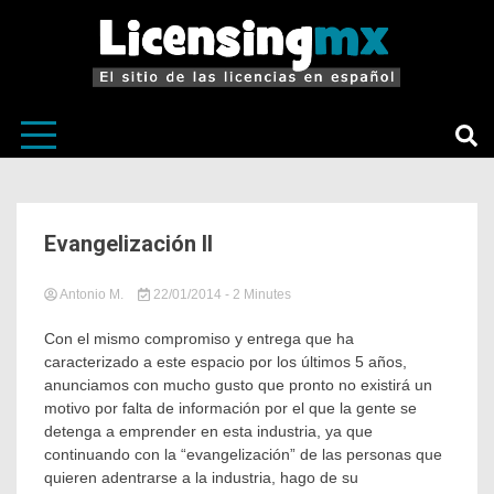
El sitio de las licencias en Español
LicensingM
Evangelización II
Antonio M.
22/01/2014
in
Tagged
- 2 Minutes
Sin
Congresos
,
categoría
Escuelas
,
Con el mismo compromiso y entrega que ha
Evangelización
,
caracterizado a este espacio por los últimos 5 años,
Libro
anunciamos con mucho gusto que pronto no existirá un
Licensing
,
motivo por falta de información por el que la gente se
Licenciante
,
detenga a emprender en esta industria, ya que
licencias
,
continuando con la “evangelización” de las personas que
Licenciatario
,
licensing
,
quieren adentrarse a la industria, hago de su
Licensing