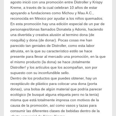
agosto inició con una promoción entre Distroller y Krispy
Licenciatarios
,
Kreme, a través de la cual celebran 10 años de estar
licensing
,
apoyando a fundaciones como Michou y Mau A.C.,
Licensing
reconocida en México por ayudar a los niños quemados.
México
,
Licensing
En esta promoción hay una edición especial de un par de
Mexico;
personajes/donas llamados Donatela y Adonis, haciendo
Licencias
una divertida y creativa alusión al termino dona (de
Mexicanas
,
rosquilla) y dona (de donar). Pocas cosas me han
licensingmx
,
parecido tan geniales de Distroller, como esta labor
Michou
altruista, en la que su característico estilo se hace
y
Mau
,
presente para llevar al mercado una promoción, en la que
Promociones
el mismo producto (la dona) se hace ¡totalmente
Distroller! y los artículos que los acompañan, son por
supuesto con su inconfundible sello.
Dentro de los productos que puedes obtener, hay un
receptáculo de plástico para colocar una dona (porta
donas), una bolsa de algún material que podría parecer
ecológico (le busqué alguna etiqueta pero no la tenía)
misma que está totalmente impresa con motivos de la
causa de la promoción, así como vasos y tazas para
consumir las diferentes clases de bebidas dentro de la