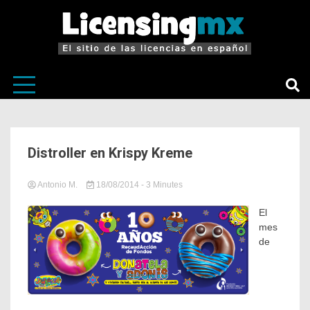
El sitio de las licencias en Español
LicensingM
Distroller en Krispy Kreme
Antonio M.
18/08/2014
in
Tagged
- 3 Minutes
Sin
Asociaciones
,
categoría
casos
El
de
mes
éxito
,
de
Distroller
,
Donas
,
Krispy
Kreme
,
Licenciantes
,
licencias
,