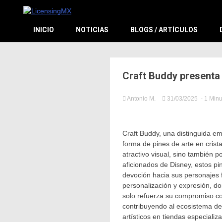
El sitio de las licencias en Español
LicensingM
INICIO
NOTICIAS
BLOGS / ARTÍCULOS
Craft Buddy presenta 
Antonio M.
31/03/2025
- 1 Min
in
Noticias
Relevan
Craft Buddy, una distinguida em
forma de pines de arte en crist
atractivo visual, sino también p
aficionados de Disney, estos pi
devoción hacia sus personajes 
personalización y expresión, 
solo refuerza su compromiso co
contribuyendo al ecosistema de
artísticos en tiendas especial