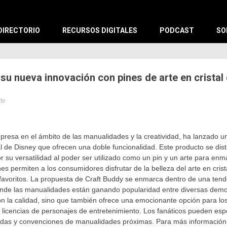
X
DIRECTORIO
RECURSOS DIGITALES
PODCAST
SO
su nueva innovación con pines de arte en cristal 
ute
tes
presa en el ámbito de las manualidades y la creatividad, ha lanzado un
al de Disney que ofrecen una doble funcionalidad. Este producto se dis
or su versatilidad al poder ser utilizado como un pin y un arte para en
nes permiten a los consumidores disfrutar de la belleza del arte en cris
favoritos. La propuesta de Craft Buddy se enmarca dentro de una ten
donde las manualidades están ganando popularidad entre diversas dem
n la calidad, sino que también ofrece una emocionante opción para lo
 licencias de personajes de entretenimiento. Los fanáticos pueden esp
izadas y convenciones de manualidades próximas. Para más información 