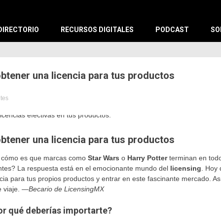
X
DIRECTORIO
RECURSOS DIGITALES
PODCAST
SO
btener una licencia para tus productos
utes
ng
ngMX
btener una licencia para tus productos
o cómo es que marcas como
Star Wars
o
Harry Potter
terminan en todo
entes? La respuesta está en el emocionante mundo del
licensing
. Hoy 
ia para tus propios productos y entrar en este fascinante mercado. As
 viaje. —
Becario de LicensingMX
por qué deberías importarte?