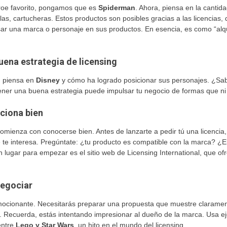
roe favorito, pongamos que es
Spiderman
. Ahora, piensa en la cantid
as, cartucheras. Estos productos son posibles gracias a las licencias,
sar una marca o personaje en sus productos. En esencia, es como “alq
uena estrategia de licensing
, piensa en
Disney
y cómo ha logrado posicionar sus personajes. ¿Sab
Tener una buena estrategia puede impulsar tu negocio de formas que ni
cciona bien
omienza con conocerse bien. Antes de lanzarte a pedir tú una licencia,
 te interesa. Pregúntate: ¿tu producto es compatible con la marca? ¿E
lugar para empezar es el sitio web de Licensing International, que of
negociar
mocionante. Necesitarás preparar una propuesta que muestre clarament
ia. Recuerda, estás intentando impresionar al dueño de la marca. Usa 
entre
Lego y Star Wars
, un hito en el mundo del licensing.