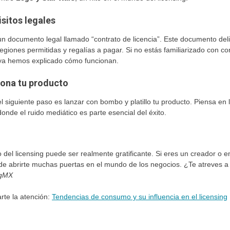
sitos legales
un documento legal llamado “contrato de licencia”. Este documento deli
egiones permitidas y regalías a pagar. Si no estás familiarizado con c
ya hemos explicado cómo funcionan.
iona tu producto
el siguiente paso es lanzar con bombo y platillo tu producto. Piensa en
donde el ruido mediático es parte esencial del éxito.
so del licensing puede ser realmente gratificante. Si eres un creador o
de abrirte muchas puertas en el mundo de los negocios. ¿Te atreves a 
ngMX
arte la atención:
Tendencias de consumo y su influencia en el licensing