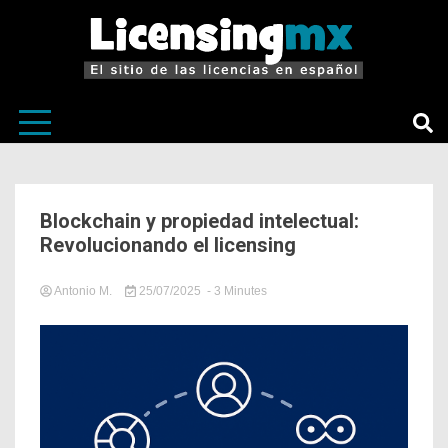
El sitio de las licencias en Español
LicensingM
Blockchain y propiedad intelectual:
Revolucionando el licensing
Antonio M.
25/07/2025
- 3 Minutes
in
LicensingMX
,
Licensing