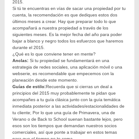
2015.
Licensing
Si tú te encuentras en vías de sacar una propiedad por tu
México
,
cuenta, la recomendación es que dediques estos dos
Plan
últimos meses a crear. Hay que preparar todo lo que
Estratégico
acompañará a nuestra propiedad a través de los
2015
,
Propiedades
siguientes meses. Es la mejor fecha del año para poder
Mexicanas
bajar a blanco y negro todos los esfuerzos que haremos
durante el 2015.
¿Qué es lo que conviene tener en mente?
Anclas:
Si tu propiedad se fundamentará en una
estrategia de redes sociales, una aplicación móvil o una
webserie, es recomendable que empecemos con la
planeación desde este momento.
Guías de estilo:
Recuerda que si cierras un deal a
principios del 2015 muy probablemente te pidan que
acompañes a tu guía clásica junto con la guía temática
inmediata posterior a las actividades/estacionalidades de
tu cliente; Por lo que una guía de Primavera, una de
Verano o de Back to School suenan bastante lejos, pero
esos son los tiempos que demandan nuestros socios
comerciales, así que ponte a trabajar en estos temas
para que el tiempo no te coma.