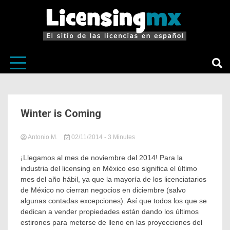
El sitio de las licencias en Español
LicensingM
Winter is Coming
Antonio M.
02/11/2014
in
Tagged
- 3 Minutes
Sin
asesoría
,
categoría
Consejos
,
¡Llegamos al mes de noviembre del 2014! Para la
Emprendedores
,
industria del licensing en México eso significa el último
Evangelización
,
mes del año hábil, ya que la mayoría de los licenciatarios
Licenciante
,
de México no cierran negocios en diciembre (salvo
Licencias
algunas contadas excepciones). Así que todos los que se
México
,
dedican a vender propiedades están dando los últimos
Licenciatario
,
Licensing
estirones para meterse de lleno en las proyecciones del
Basics
,