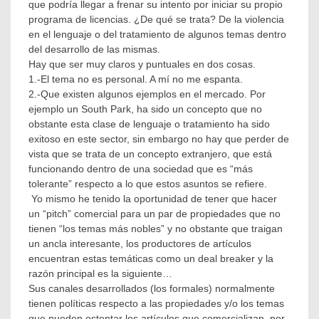
que podría llegar a frenar su intento por iniciar su propio
México
,
programa de licencias. ¿De qué se trata? De la violencia
licensingmx
,
en el lenguaje o del tratamiento de algunos temas dentro
Propiedades
del desarrollo de las mismas.
Mexicanas
Hay que ser muy claros y puntuales en dos cosas.
1.-El tema no es personal. A mí no me espanta.
2.-Que existen algunos ejemplos en el mercado. Por
ejemplo un South Park, ha sido un concepto que no
obstante esta clase de lenguaje o tratamiento ha sido
exitoso en este sector, sin embargo no hay que perder de
vista que se trata de un concepto extranjero, que está
funcionando dentro de una sociedad que es “más
tolerante” respecto a lo que estos asuntos se refiere.
Yo mismo he tenido la oportunidad de tener que hacer
un “pitch” comercial para un par de propiedades que no
tienen “los temas más nobles” y no obstante que traigan
un ancla interesante, los productores de artículos
encuentran estas temáticas como un deal breaker y la
razón principal es la siguiente…
Sus canales desarrollados (los formales) normalmente
tienen políticas respecto a las propiedades y/o los temas
que pueden ostentar los artículos que comercializan, por