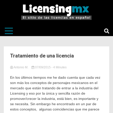
El sitio de las licencias en Español
LicensingM
Tratamiento de una licencia
Antonio M.
07/09/2015
in
Tagged
- 4 Minutes
Sin
Casos
categoría
de
En los últimos tiempos me he dado cuenta que cada vez
estudio
,
son más los conceptos de personajes mexicanos en el
Cómo
mercado que están tratando de entrar a la industria del
hacer
Licensing y eso por la única y sencilla razón de
dinero
promover/crecer la industria, está bien, es importante y
con
se necesita. Sin embargo he encontrado en un par de
tus
personajes
,
estos conceptos, algunas coincidencias que me parece
Licensing