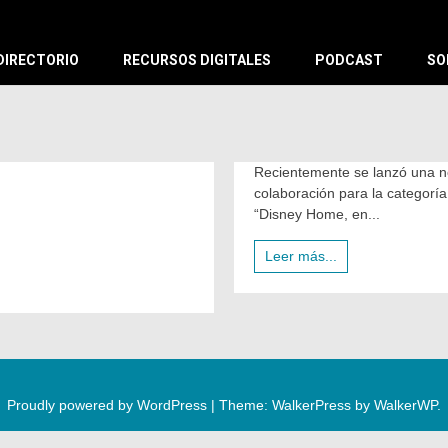
X
DIRECTORIO
RECURSOS DIGITALES
PODCAST
SO
Recientemente se lanzó una n
colaboración para la categorí
“Disney Home, en...
Leer más...
Proudly powered by WordPress
|
Theme: WalkerPress by
WalkerWP
.