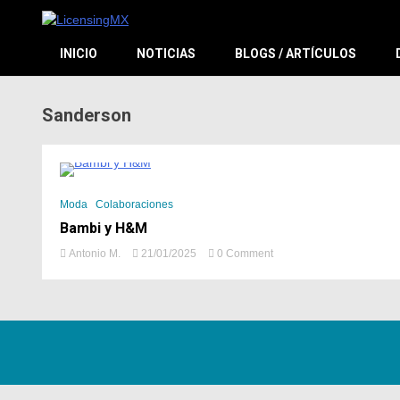
El sitio de las licencias en Español
LicensingM
INICIO
NOTICIAS
BLOGS / ARTÍCULOS
Sanderson
4 Minutes
Moda
Colaboraciones
Bambi y H&M
Antonio M.
21/01/2025
0 Comment