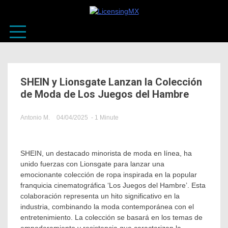
El sitio de las licencias en Español
LicensingM
SHEIN y Lionsgate Lanzan la Colección
de Moda de Los Juegos del Hambre
Antonio M.
04/04/2025
- 1 Minute
in
Noticias
Relevantes
SHEIN, un destacado minorista de moda en línea, ha
unido fuerzas con Lionsgate para lanzar una
emocionante colección de ropa inspirada en la popular
franquicia cinematográfica ‘Los Juegos del Hambre’. Esta
colaboración representa un hito significativo en la
industria, combinando la moda contemporánea con el
entretenimiento. La colección se basará en los temas de