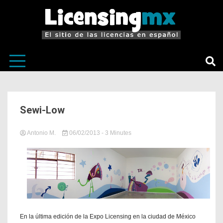
El sitio de las licencias en Español
LicensingM
Sewi-Low
Antonio M.
06/02/2013
in
Tagged
- 3 Minutes
Sin
Licencias
categoría
México
,
Licensing
Expo
2012
,
Licensing
México
,
Nueva
propiedad
,
En la última edición de la Expo Licensing en la ciudad de México
personajes