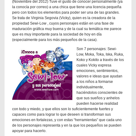
(Noviembre del 2012) Tuve el gusto de conocer personalmente (ya
de
la conocía por correo) a una chica que tiene una licencia pequeña
licencias
,
pero con todos los elementos para poder ser una de las grandes.
propiedad
Se trata de Virginia Segovia (Vicky), quien es la creadora de la
intelectual
,
propiedad Sewi-Low , cuyos personajes están en una fase de
Propiedades
maduración gráfica muy buena y de la cual su temática me parece
Mexicanas
,
que es muy importante para la sociedad de hoy en día
Sewi-
(especialmente para los más pequeños de la casa).
Low
Son 7 personajes: Sewi-
Low, Moka, Toka, Iska, Ruka,
Koko y Kokito a través de los
cuales Vicky expresa
emociones, sentimientos,
valores e ideas que ayudan
a los niños a formarse
individualmente,
haciéndolos conscientes de
que sus sueños y anhelos
pueden hacerse realidad
con todo y miedo, y que ellos son lo suficientemente fuertes y
capaces como para lograr lo que deseen si transforman sus
emociones en fortalezas, y con estas “herramientas” que cada uno
de los personajes representa y en la que los pequeños se pueden
apoyar para hacerlo.