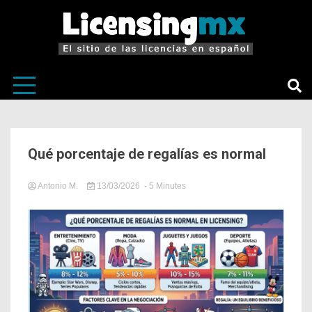
El sitio de las licencias en Español
LicensingM
Qué porcentaje de regalías es normal
Antonio M.
13/03/2026
- 5 Minutes
in
Economía
Del
Licensing