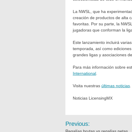
La NWSL, que ha experimentado 
creación de productos de alta 
favoritas. Por su parte, la NWS
jugadoras que conforman la lig
Este lanzamiento incluirá varia
temporada, así como ediciones l
grandes ligas y asociaciones dep
Para más información sobre este
International
.
Visita nuestras
últimas noticias
.
Noticias LicensingMX
Previous:
Regalías brutas vs regalías netas