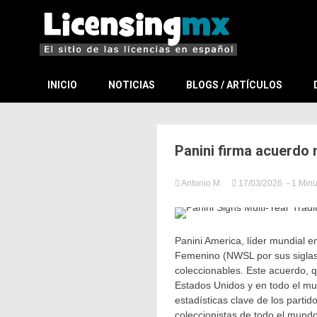
El sitio de las licencias en Español
LicensingM
INICIO
NOTICIAS
BLOGS / ARTÍCULOS
Panini firma acuerdo
Antonio M.
17/03/2026
- 1 Min
in
Noticias
Relevan
Panini America, líder mundial e
Femenino (NWSL por sus siglas 
coleccionables. Este acuerdo, 
Estados Unidos y en todo el mun
estadísticas clave de los partid
coleccionistas de todo el mundo