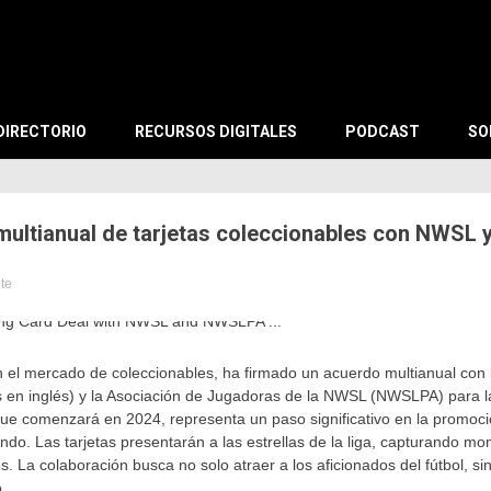
X
DIRECTORIO
RECURSOS DIGITALES
PODCAST
SO
 multianual de tarjetas coleccionables con NWS
ute
tes
n el mercado de coleccionables, ha firmado un acuerdo multianual con 
en inglés) y la Asociación de Jugadoras de la NWSL (NWSLPA) para la
que comenzará en 2024, representa un paso significativo en la promoció
do. Las tarjetas presentarán a las estrellas de la liga, capturando mo
os. La colaboración busca no solo atraer a los aficionados del fútbol, si
.