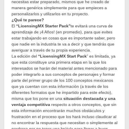
necesitas estar preparado, mismos que he creado de
manera genérica simplemente para que empieces a
personalizarlos y utilizarlos en tu proyecto.
¿Qué te parece?
El
“LicensingMX Starter Pack”
te evitará una curva de
aprendizaje de ¡4 Años! (en promedio), para que evites
estar trabajando en cosas que es importante saber, pero
que nadie en la industria te va a decir y que tendrás que
averiguar a través de tu propia experiencia.
La edición del
“LicensingMX Start Pack
” es limitada, ya
que esta constituye una primera etapa en la que los
interesados se harán del material antes mencionado para
poder integrarlo a sus conceptos de personajes y formar
parte del primer grupo de los 100 conceptos mexicanos
que ya cuentan con esta información (a través de los
diferentes formatos que he impartido para este efecto),
misma que los pone en una
situación destacada y una
ventaja competitiva
respecto a otros conceptos, que sin
esta información encontrarán muchos obstáculos y
frustración en el proceso que los hará incluso claudicar al
no encontrar la respuesta que necesitan o simplemente al
perderse por no tener una brújula para llegar a buen