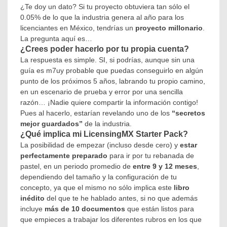
¿Te doy un dato? Si tu proyecto obtuviera tan sólo el
0.05% de lo que la industria genera al año para los
licenciantes en México, tendrías un
proyecto millonario
.
La pregunta aquí es…
¿Crees poder hacerlo por tu propia cuenta?
La respuesta es simple. SI, si podrías, aunque sin una
guía es m7uy probable que puedas conseguirlo en algún
punto de los próximos 5 años, labrando tu propio camino,
en un escenario de prueba y error por una sencilla
razón… ¡Nadie quiere compartir la información contigo!
Pues al hacerlo, estarían revelando uno de los
“secretos
mejor guardados”
de la industria.
¿Qué implica mi LicensingMX Starter Pack?
La posibilidad de empezar (incluso desde cero) y
estar
perfectamente preparado
para ir por tu rebanada de
pastel, en un periodo promedio de
entre 9 y 12 meses
,
dependiendo del tamaño y la configuración de tu
concepto, ya que el mismo no sólo implica este
libro
inédito
del que te he hablado antes, si no que además
incluye
más de 10 documentos
que están listos para
que empieces a trabajar los diferentes rubros en los que