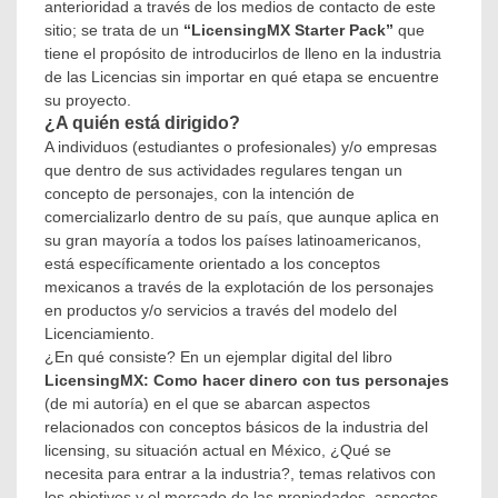
anterioridad a través de los medios de contacto de este
México
,
sitio; se trata de un
“LicensingMX Starter Pack”
que
licensingmx
,
tiene el propósito de introducirlos de lleno en la industria
LicensingMX
de las Licencias sin importar en qué etapa se encuentre
Starter
su proyecto.
Pack
,
Oportunidad
,
¿A quién está dirigido?
Producto
A individuos (estudiantes o profesionales) y/o empresas
que dentro de sus actividades regulares tengan un
concepto de personajes, con la intención de
comercializarlo dentro de su país, que aunque aplica en
su gran mayoría a todos los países latinoamericanos,
está específicamente orientado a los conceptos
mexicanos a través de la explotación de los personajes
en productos y/o servicios a través del modelo del
Licenciamiento.
¿En qué consiste? En un ejemplar digital del libro
LicensingMX: Como hacer dinero con tus personajes
(de mi autoría) en el que se abarcan aspectos
relacionados con conceptos básicos de la industria del
licensing, su situación actual en México, ¿Qué se
necesita para entrar a la industria?, temas relativos con
los objetivos y el mercado de las propiedades, aspectos