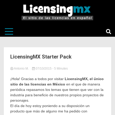
El sitio de las licencias en Español
LicensingM
LicensingMX Starter Pack
Antonio M.
07/10/2015
in
Tagged
- 5 Minutes
Sin
Cómo
categoría
hacer
¡Hola! Gracias a todos por visitar
LicensingMX, el único
dinero
sitio de las licencias en México
en el que de manera
con
periódica repasamos los temas que tienen que ver con la
tus
industria para beneficio de nuestros propios proyectos de
personajes
,
personajes.
Licencias
El día de hoy estoy poniendo a su disposición un
de
Playeras
,
producto que más de alguno me ha pedido con
Licensing