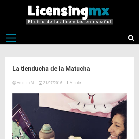
El sitio de las licencias en Español
LicensingM
La tienducha de la Matucha
Antonio M.
21/07/2016
Tagged
- 1 Minute
in
Angie
Sin
Vazquez
categoría
Cilia
,
Antonio
Mendoza
,
Cornelio
,
Deliciosamente
Cruel
,
dueños
de