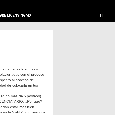
BRE LICENSINGMX
stria de las licencias y
relacionadas con el proceso
especto al proceso de
idad de colocarla en tus
r (en no más de 5 posteos)
ICENCIATARIO
. ¿Por qué?
odrían estar más bien
 anda “calilla” lo último que