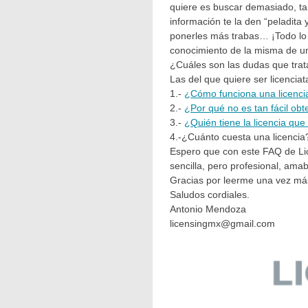
quiere es buscar demasiado, ta
información te la den “peladita 
ponerles más trabas… ¡Todo lo 
conocimiento de la misma de un
¿Cuáles son las dudas que trata
Las del que quiere ser licenci
1.-
¿Cómo funciona una licenci
2.-
¿Por qué no es tan fácil obt
3.-
¿Quién tiene la licencia qu
4.-¿Cuánto cuesta una licencia
Espero que con este FAQ de Lic
sencilla, pero profesional, amab
G
racias por leerme una vez má
Saludos cordiales.
Antonio Mendoza
licensingmx@gmail.com