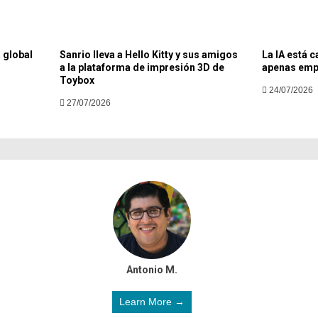
 global
Sanrio lleva a Hello Kitty y sus amigos
La IA está c
a la plataforma de impresión 3D de
apenas emp
Toybox
24/07/2026
27/07/2026
Antonio M.
Learn More →