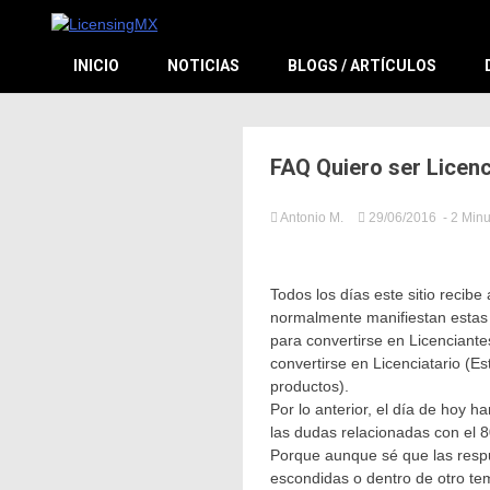
El sitio de las licencias en Español
LicensingM
INICIO
NOTICIAS
BLOGS / ARTÍCULOS
FAQ Quiero ser Licenc
Antonio M.
29/06/2016
Tagged
- 2 Min
in
Antonio
Sin
Mendo
categorí
FAQ
,
Todos los días este sitio recibe
Licensi
normalmente manifiestan estas 
México
,
licensi
para convertirse en Licenciante
Lo
convertirse en Licenciatario (Es
que
productos).
pregun
Por lo anterior, el día de hoy 
las dudas relacionadas con el 
Porque aunque sé que las respu
escondidas o dentro de otro tema