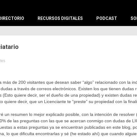
X
DIRECTORIO
RECURSOS DIGITALES
PODCAST
SO
iatario
utes
za
,
a
 a más de 200 visitantes que desean saber “algo” relacionado con la indu
ng
dudas a través de correos electrónicos. Existen los que tienen dudas 
ngmx
,
s (Esto quiere decir, ser el dueño de una propiedad) y existen dudas r
to quiere decir, que un Licenciante te “preste” su propiedad con la final
tan
haré un resumen lo mejor explicado posible, con la intención de resolve
80% de las preguntas con las que se acercan conmigo
con dudas de L
estas a estas preguntas ya se encuentran publicadas en este blog, p
, lo que dificulta encontrarlas y sé (he estado ahí) que cuando alguien