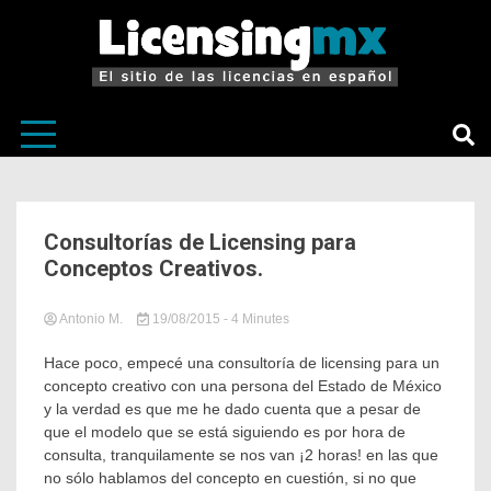
El sitio de las licencias en Español
LicensingM
Consultorías de Licensing para
Conceptos Creativos.
Antonio M.
19/08/2015
in
Tagged
- 4 Minutes
Sin
casos
categoría
de
Hace poco, empecé una consultoría de licensing para un
éxito
,
concepto creativo con una persona del Estado de México
conceptos
y la verdad es que me he dado cuenta que a pesar de
creativos
,
que el modelo que se está siguiendo es por hora de
consultoría
,
consulta, tranquilamente se nos van ¡2 horas! en las que
Licensing
no sólo hablamos del concepto en cuestión, si no que
México
,