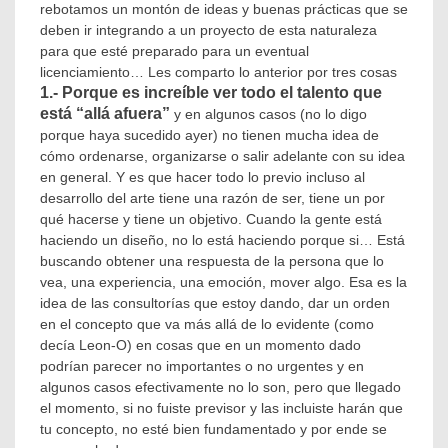
licensingmx
,
rebotamos un montón de ideas y buenas prácticas que se
mejores
deben ir integrando a un proyecto de esta naturaleza
prácticas
,
para que esté preparado para un eventual
programa
licenciamiento… Les comparto lo anterior por tres cosas
de
1.- Porque es increíble ver todo el talento que
licencias
,
está “allá afuera”
y en algunos casos (no lo digo
Taller
Licensing
porque haya sucedido ayer) no tienen mucha idea de
cómo ordenarse, organizarse o salir adelante con su idea
en general. Y es que hacer todo lo previo incluso al
desarrollo del arte tiene una razón de ser, tiene un por
qué hacerse y tiene un objetivo. Cuando la gente está
haciendo un diseño, no lo está haciendo porque si… Está
buscando obtener una respuesta de la persona que lo
vea, una experiencia, una emoción, mover algo. Esa es la
idea de las consultorías que estoy dando, dar un orden
en el concepto que va más allá de lo evidente (como
decía Leon-O) en cosas que en un momento dado
podrían parecer no importantes o no urgentes y en
algunos casos efectivamente no lo son, pero que llegado
el momento, si no fuiste previsor y las incluiste harán que
tu concepto, no esté bien fundamentado y por ende se