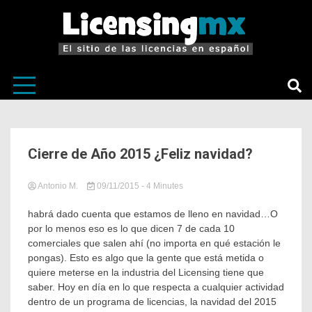
El sitio de las licencias en Español
LicensingM
Cierre de Año 2015 ¿Feliz navidad?
Antonio M.
09/11/2015
in
Tagged
- 4 Minutes
Sin
Análisis
,
categoría
Consejos
,
habrá dado cuenta que estamos de lleno en navidad…O
forecast
,
por lo menos eso es lo que dicen 7 de cada 10
Licensing
comerciales que salen ahí (no importa en qué estación le
México
,
pongas). Esto es algo que la gente que está metida o
licensingmx
,
quiere meterse en la industria del Licensing tiene que
LicensingMX
saber. Hoy en día en lo que respecta a cualquier actividad
Starter
Pack
,
dentro de un programa de licencias, la navidad del 2015
LicensingMX: