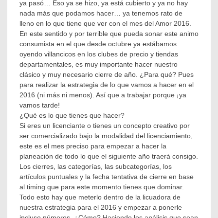
ya pasó… Eso ya se hizo, ya está cubierto y ya no hay
Como
nada más que podamos hacer… ya tenemos rato de
hacer
lleno en lo que tiene que ver con el mes del Amor 2016.
dinero
En este sentido y por terrible que pueda sonar este animo
con
consumista en el que desde octubre ya estábamos
tus
personajes
,
oyendo villancicos en los clubes de precio y tiendas
mejores
departamentales, es muy importante hacer nuestro
prácticas
,
clásico y muy necesario cierre de año. ¿Para qué? Pues
Plan
para realizar la estrategia de lo que vamos a hacer en el
Estratégico
2016 (ni más ni menos). Así que a trabajar porque ¡ya
2016
vamos tarde!
¿Qué es lo que tienes que hacer?
Si eres un licenciante o tienes un concepto creativo por
ser comercializado bajo la modalidad del licenciamiento,
este es el mes preciso para empezar a hacer la
planeación de todo lo que el siguiente año traerá consigo.
Los cierres, las categorías, las subcategorías, los
artículos puntuales y la fecha tentativa de cierre en base
al timing que para este momento tienes que dominar.
Todo esto hay que meterlo dentro de la licuadora de
nuestra estrategia para el 2016 y empezar a ponerle
incluso números. ¿Cómo? Haciendo los análisis que sean