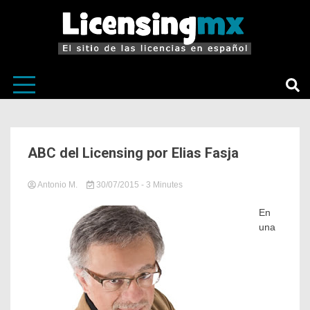
El sitio de las licencias en Español
LicensingM
ABC del Licensing por Elias Fasja
Antonio M.
30/07/2015
in
Tagged
- 3 Minutes
Sin
Elias
categoría
Fasja
,
En
Licensing
una
México
,
licensingmx
,
Terra