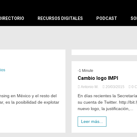
X
DIRECTORIO
RECURSOS DIGITALES
PODCAST
SO
ios
-1 Minute
Cambio logo IMPI
Antonio M.
20/03/2015
0 
ing en México y el resto del
En días recientes la Secretar
, es la posibilidad de explotar
su cuenta de Twitter. http://b
nuevo logo, la justificación,...
Leer más...