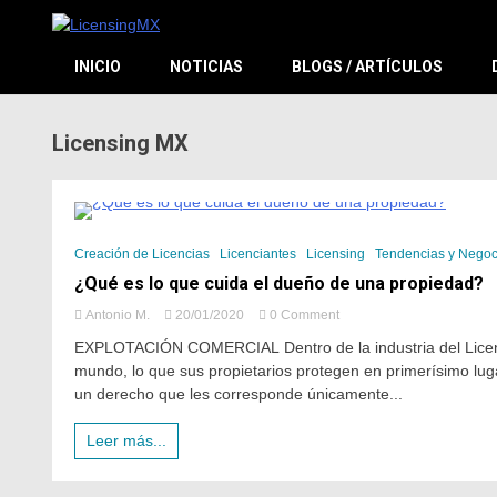
El sitio de las licencias en Español
LicensingM
INICIO
NOTICIAS
BLOGS / ARTÍCULOS
Licensing MX
8 Minutes
Creación de Licencias
Licenciantes
Licensing
Tendencias y Negoc
¿Qué es lo que cuida el dueño de una propiedad?
Antonio M.
20/01/2020
0 Comment
EXPLOTACIÓN COMERCIAL Dentro de la industria del Licens
mundo, lo que sus propietarios protegen en primerísimo lugar
un derecho que les corresponde únicamente...
Leer más...