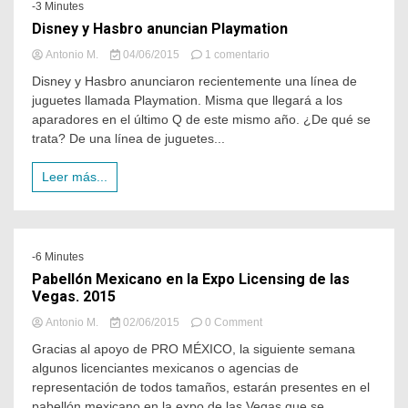
-3 Minutes
Disney y Hasbro anuncian Playmation
Antonio M.
04/06/2015
1 comentario
Disney y Hasbro anunciaron recientemente una línea de
juguetes llamada Playmation. Misma que llegará a los
aparadores en el último Q de este mismo año. ¿De qué se
trata? De una línea de juguetes...
Leer más...
-6 Minutes
Pabellón Mexicano en la Expo Licensing de las
Vegas. 2015
Antonio M.
02/06/2015
0 Comment
Gracias al apoyo de PRO MÉXICO, la siguiente semana
algunos licenciantes mexicanos o agencias de
representación de todos tamaños, estarán presentes en el
pabellón mexicano en la expo de las Vegas que se