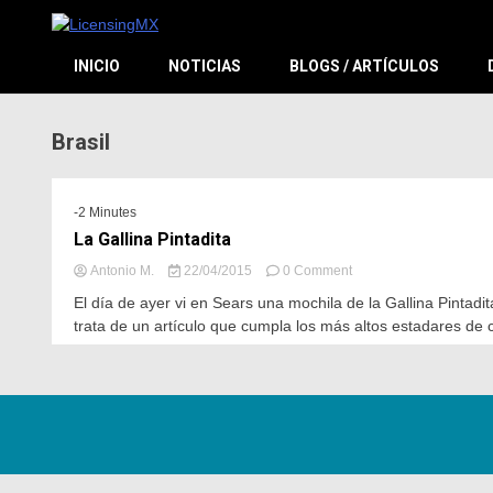
El sitio de las licencias en Español
LicensingM
INICIO
NOTICIAS
BLOGS / ARTÍCULOS
Brasil
-2 Minutes
La Gallina Pintadita
Antonio M.
22/04/2015
0 Comment
El día de ayer vi en Sears una mochila de la Gallina Pinta
trata de un artículo que cumpla los más altos estadares de c