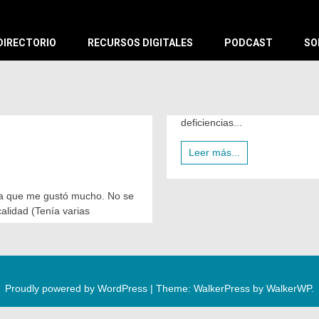
X
DIRECTORIO
RECURSOS DIGITALES
PODCAST
SO
deficiencias...
Leer más...
dita que me gustó mucho. No se
alidad (Tenía varias
Proudly powered by WordPress
|
Theme: WalkerPress by
WalkerWP
.